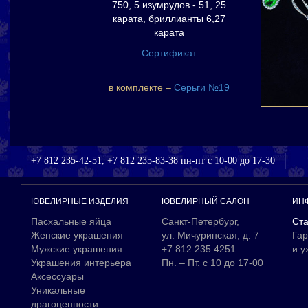
750, 5 изумрудов - 51, 25
карата, бриллианты 6,27
карата
Сертификат
в комплекте –
Серьги №19
+7 812 235-42-51, +7 812 235-83-38 пн-пт с 10-00 до 17-30
ЮВЕЛИРНЫЕ ИЗДЕЛИЯ
ЮВЕЛИРНЫЙ САЛОН
ИН
Пасхальные яйца
Санкт-Петербург,
Ста
Женские украшения
ул. Мичуринская, д. 7
Гар
Мужские украшения
+7 812 235 4251
и у
Украшения интерьера
Пн. – Пт. с 10 до 17-00
Аксессуары
Уникальные
драгоценности