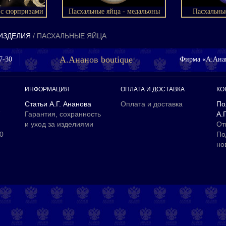
 с сюрпризами
Пасхальные яйца - медальоны
Пасхальны
ИЗДЕЛИЯ
ПАСХАЛЬНЫЕ ЯЙЦА
А.Ананов boutique
7-30
Фирма «А.Анан
ИНФОРМАЦИЯ
ОПЛАТА И ДОСТАВКА
КО
Статьи А.Г. Ананова
Оплата и доставка
По
7
Гарантия, сохранность
А.
и уход за изделиями
От
00
По
но